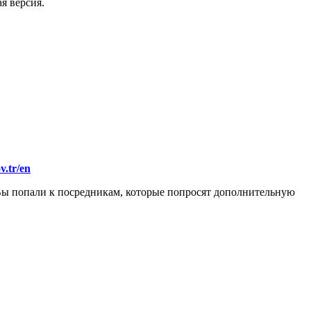
я версия.
ov.tr/en
 Вы попали к посредникам, которые попросят дополнительную