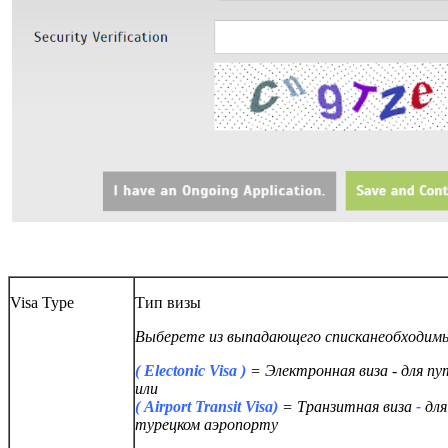
Visa Type
Тип визы
Выберете из выпадающего
списка
необходим
( Electonic Visa )
= Электронная виза - для п
или
( Airport Transit Visa)
= Транзитная виза
-
для
турецком аэропорту