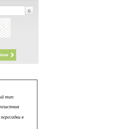
ый тип:
утешствия
 пересадки в