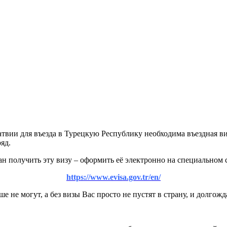
вии для въезда в Турецкую Республику необходима въездная виза
яд.
 получить эту визу – оформить её электронно на специальном с
https://www.evisa.gov.tr/en/
 не могут, а без визы Вас просто не пустят в страну, и долгож