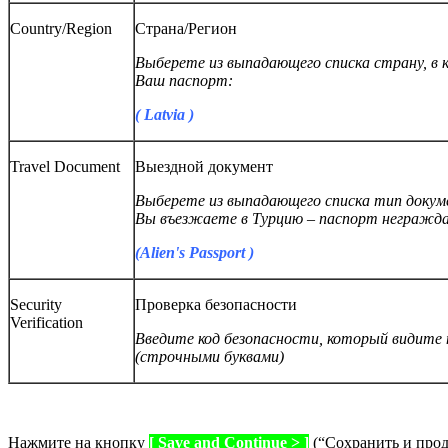
Country/Region
Страна/Регион
Выберете из выпадающего списка страну, в 
Ваш паспорт:
( Latvia )
Travel Document
Выездной документ
Выберете из выпадающего списка тип докум
Вы въезжаете в Турцию – паспорт негражда
(
Alien's Passport )
Security
Проверка безопасности
Verification
Введите код безопасности, который видите
(строчными буквами)
Нажмите на кнопку
[ Save and Continue > ]
(“Сохранить и прод