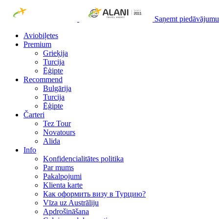
Saņemt piedāvājumu
Aviobiļetes
Premium
Grieķija
Turcija
Ēģipte
Recommend
Bulgārija
Turcija
Ēģipte
Čarteri
Tez Tour
Novatours
Alida
Info
Konfidencialitātes politika
Par mums
Рakalpojumi
Klienta karte
Как оформить визу в Турцию?
Vīza uz Austrāliju
Apdrošināšana