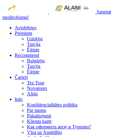
Saņemt
piedāvājumu!
Aviobiļetes
Premium
Grieķija
Turcija
Ēģipte
Recommend
Bulgārija
Turcija
Ēģipte
Čarteri
Tez Tour
Novatours
Alida
Info
Konfidencialitātes politika
Par mums
Рakalpojumi
Klienta karte
Как оформить визу в Турцию?
Vīza uz Austrāliju