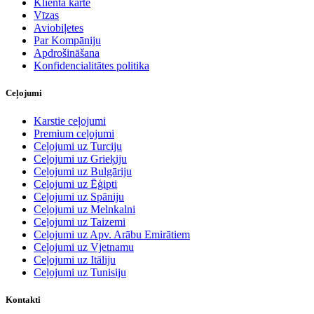
Klienta karte
Vīzas
Aviobiļetes
Par Kompāniju
Apdrošināšana
Konfidencialitātes politika
Ceļojumi
Karstie ceļojumi
Premium ceļojumi
Ceļojumi uz Turciju
Ceļojumi uz Grieķiju
Ceļojumi uz Bulgāriju
Ceļojumi uz Ēģipti
Ceļojumi uz Spāniju
Ceļojumi uz Melnkalni
Ceļojumi uz Taizemi
Ceļojumi uz Apv. Arābu Emirātiem
Ceļojumi uz Vjetnamu
Ceļojumi uz Itāliju
Ceļojumi uz Tunisiju
Kontakti