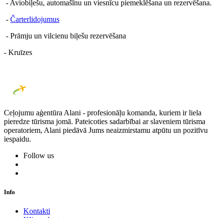
- Aviobiļešu, automašīnu un viesnīcu piemeklēšana un rezervēšana.
-
Čarterlidojumus
- Рrāmju un vilcienu biļešu rezervēšana
- Kruīzes
Ceļojumu aģentūra Alani - profesionāļu komanda, kuriem ir liela
pieredze tūrisma jomā. Pateicoties sadarbībai ar slaveniem tūrisma
operatoriem, Alani piedāvā Jums neaizmirstamu atpūtu un pozitīvu
iespaidu.
Follow us
Info
Kontakti