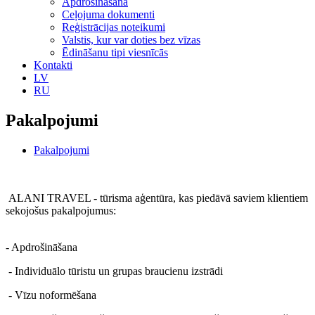
Apdrošināšana
Ceļojuma dokumenti
Reģistrācijas noteikumi
Valstis, kur var doties bez vīzas
Ēdināšanu tipi viesnīcās
Kontakti
LV
RU
Рakalpojumi
Рakalpojumi
ALANI TRAVEL - tūrisma aģentūra, kas piedāvā saviem klientiem
sekojošus pakalpojumus:
- Apdrošināšana
- Individuālo tūristu un grupas braucienu izstrādi
- Vīzu noformēšanа