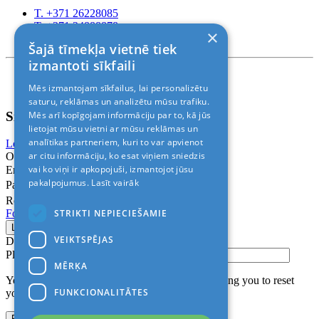
T. +371 26228085
T. +371 24888878
×
Rīga, Kr.Barona 88
Šajā tīmekļa vietnē tiek
izmantoti sīkfaili
Nosacījumi un atrunas
Mēs izmantojam sīkfailus, lai personalizētu
© 2011-2026> «ALANI SIA»
saturu, reklāmas un analizētu mūsu trafiku.
Sign In
Mēs arī kopīgojam informāciju par to, kā jūs
lietojat mūsu vietni ar mūsu reklāmas un
analītikas partneriem, kuri to var apvienot
Login with Facebook
Login with Google
ar citu informāciju, ko esat viņiem sniedzis
Or
vai ko viņi ir apkopojuši, izmantojot jūsu
Email
pakalpojumus.
Lasīt vairāk
Password
Remember me
STRIKTI NEPIECIEŠAMIE
Forgot Password?
VEIKTSPĒJAS
Don’t have an account?
Sign up
Please confirm login email below
MĒRĶA
You will receive an email containing a link allowing you to reset
FUNKCIONALITĀTES
your password to a new preferred one.