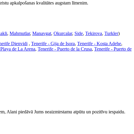
ūristu apkalpošanas kvalitātes augstam līmenim.
akli
,
Mahmutlar
,
Manavgat
,
Okurcalar
,
Side
,
Tekirova
,
Turkler
)
nerife Dienvidi
,
Tenerife - Gija de Isora
,
Tenerife - Kosta Adehe
,
- Playa de La Arena
,
Tenerife - Puerto de la Crusa
,
Tenerife - Puerto de
iem, Alani piedāvā Jums neaizmirstamu atpūtu un pozitīvu iespaidu.