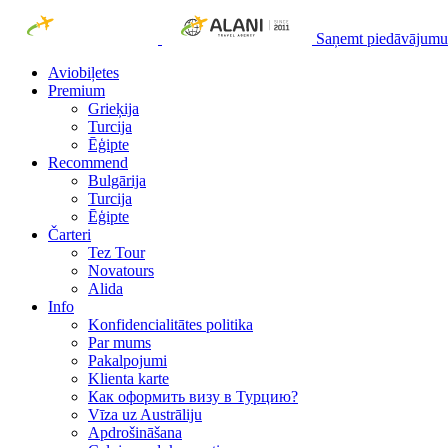
Saņemt piedāvājumu
Aviobiļetes
Premium
Grieķija
Turcija
Ēģipte
Recommend
Bulgārija
Turcija
Ēģipte
Čarteri
Tez Tour
Novatours
Alida
Info
Konfidencialitātes politika
Par mums
Рakalpojumi
Klienta karte
Как оформить визу в Турцию?
Vīza uz Austrāliju
Apdrošināšana