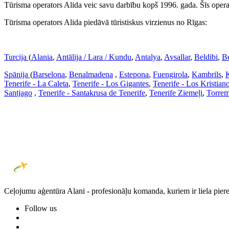
Tūrisma operators Alida veic savu darbību kopš 1996. gada. Šīs operat
Tūrisma operators Alida piedāvā tūristiskus virzienus no Rīgas:
Turcija
(
Alania
,
Antālija / Lara / Kundu
,
Antalya
,
Avsallar
,
Beldibi
,
B
Spānija
(
Barselona
,
Benalmadena
,
Estepona
,
Fuengirola
,
Kambrils
,
Tenerife - La Caleta
,
Tenerife - Los Gigantes
,
Tenerife - Los Kristian
Santjago
,
Tenerife - Santakrusa de Tenerife
,
Tenerife Ziemeļi
,
Torrem
Ceļojumu aģentūra Alani - profesionāļu komanda, kuriem ir liela piere
Follow us