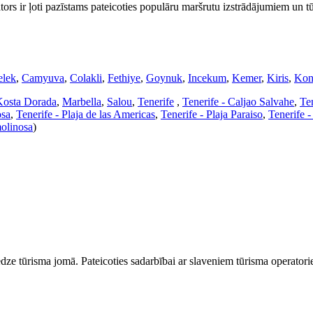
ors ir ļoti pazīstams pateicoties populāru maršrutu izstrādājumiem un t
elek
,
Camyuva
,
Colakli
,
Fethiye
,
Goynuk
,
Incekum
,
Kemer
,
Kiris
,
Kon
Kosta Dorada
,
Marbella
,
Salou
,
Tenerife
,
Tenerife - Caljao Salvahe
,
Te
osa
,
Tenerife - Plaja de las Americas
,
Tenerife - Plaja Paraiso
,
Tenerife 
olinosa
)
dze tūrisma jomā. Pateicoties sadarbībai ar slaveniem tūrisma operator