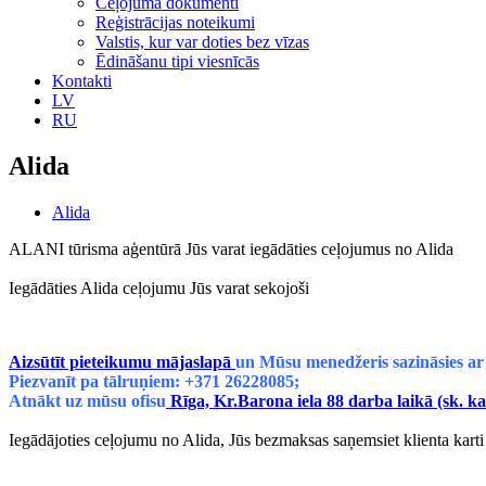
Ceļojuma dokumenti
Reģistrācijas noteikumi
Valstis, kur var doties bez vīzas
Ēdināšanu tipi viesnīcās
Kontakti
LV
RU
Alida
Alida
ALANI tūrisma aģentūrā Jūs varat iegādāties ceļojumus no Alida
Iegādāties Alida ceļojumu Jūs varat sekojoši
Aizsūtīt pieteikumu mājaslapā
un Mūsu menedžeris sazināsies ar
Piezvanīt pa tālruņiem: +371 26228085;
Atnākt uz mūsu ofisu
Rīga, Kr.Barona iela 88 darba laikā (sk. ka
Iegādājoties ceļojumu no Alida, Jūs bezmaksas saņemsiet klienta ka