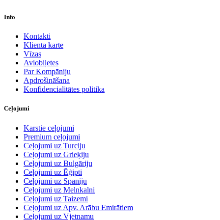
Info
Kontakti
Klienta karte
Vīzas
Aviobiļetes
Par Kompāniju
Apdrošināšana
Konfidencialitātes politika
Ceļojumi
Karstie ceļojumi
Premium ceļojumi
Ceļojumi uz Turciju
Ceļojumi uz Grieķiju
Ceļojumi uz Bulgāriju
Ceļojumi uz Ēģipti
Ceļojumi uz Spāniju
Ceļojumi uz Melnkalni
Ceļojumi uz Taizemi
Ceļojumi uz Apv. Arābu Emirātiem
Ceļojumi uz Vjetnamu