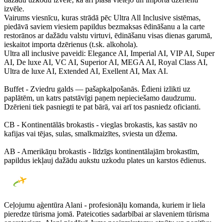
izvēle.
Vairums viesnīcu, kuras strādā pēc Ultra All Inclusive sistēmas,
piedāvā saviem viesiem papildus bezmaksas ēdināšanu a la carte
restorānos ar dažādu valstu virtuvi, ēdināšanu visas dienas garumā,
ieskaitot importa dzērienus (t.sk. alkohola).
Ultra all inclusive paveidi:
Elegance AI
,
Imperial AI
,
VIP AI
,
Super
AI,
De luxe AI
,
VC AI
,
Superior AI
,
MEGA AI,
Royal Class AI
,
Ultra de luxe AI
,
Extended AI
,
Exellent AI
,
Max AI
.
Buffet
- Zviedru galds — pašapkalpošanās. Ēdieni izlikti uz
paplātēm, un katrs patstāvīgi paņem nepieciešamo daudzumu.
Dzērieni tiek pasniegti te pat bārā, vai arī tos pasniedz oficianti.
CB
- Kontinentālās brokastis - vieglas brokastis, kas sastāv no
kafijas vai tējas, sulas, smalkmaizītes, sviesta un džema.
AB
- Amerikāņu brokastis - līdzīgs kontinentālajām brokastīm,
papildus iekļauj dažādu aukstu uzkodu plates un karstos ēdienus.
Ceļojumu aģentūra Alani - profesionāļu komanda, kuriem ir liela
pieredze tūrisma jomā. Pateicoties sadarbībai ar slaveniem tūrisma