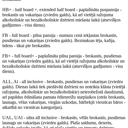
HB+
- half board +, extended half board - paplašināta puspansija -
brokastis un vakariņas (zviedru galds), kā arī vietējā ražojuma
alkoholiskie un bezalkoholiskie dzērieni mielasta laikā (atsevišķos
gadījumos - visu dienu).
FB
- full board - pilna pansija - numura cenā iekļautas brokastis,
pusdienas un vakariņas (zviedru galds). Bezmaksas tēja, kafija,
ūdens - tikai pie brokastīm.
FB+
- full board+ - paplašināta pilna pansija - brokastis, pusdienas
un vakariņas (zviedru galds), kā arī vietējā ražojuma alkoholiskie un
bezalkoholiskie dzērieni mielasta laikā (atsevišķos gadījumos - visu
dienu).
ALL
,
Al
- all inclusive - brokastis, pusdienas un vakariņas (zviedru
galds). Dienas laikā tiek piedāvāti dzērieni no noteikta klāsta (vietējā
ražojuma, alkoholiskie un bezalkoholiskie) neierobežotā daudzumā,
arī papildus ēdināšana pamata ēdienreižu starplaikos (otrās brokastis,
launags, vēlas vakariņas, vieglas uzkodas, bārbekjū viesnīcas bāros -
atkarībā no viesnīcas kategorijas).
UAL
,
UAI
- ultra aIl inclusive - brokastis, vēlās brokastis, pusdienas
launags un vakariņas (zviedru galds). Plaša saldumu, desertu,
dažādu uzkodu izvēle, kā arī plaša vietējo un importa dzērienu