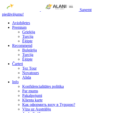
Saņemt
piedāvājumu!
Aviobiļetes
Premium
Grieķija
Turcija
Ēģipte
Recommend
Bulgārija
Turcija
Ēģipte
Čarteri
Tez Tour
Novatours
Alida
Info
Konfidencialitātes politika
Par mums
Рakalpojumi
Klienta karte
Как оформить визу в Турцию?
Vīza uz Austrāliju