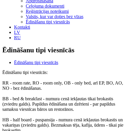
Apdrošināšana
Ceļojuma dokumenti
Reģistrācijas noteikumi
Valstis, kur var doties bez vīzas
Ēdināšanu tipi viesnīcās
Kontakti
LV
RU
Ēdināšanu tipi viesnīcās
Ēdināšanu tipi viesnīcās
Ēdināšanu tipi viesnīcās:
RR
- room rate,
RO
- room only,
ОВ
- only bed, arī
EP
,
BO,
AO
,
NO
- bez ēdināšanas.
BB
- bed & breakfast - numura cenā iekļautas tikai brokastis
(zviedru galds). Papildus ēdināšana un dzērieni - par papildus
samaksu viesnīcas bāros un restorānos.
HB
- half board - puspansija - numura cenā iekļautas brokastis un
vakariņas (zviedru galds). Bezmaksas tēja, kafija, ūdens - tikai pie
brokastīm.