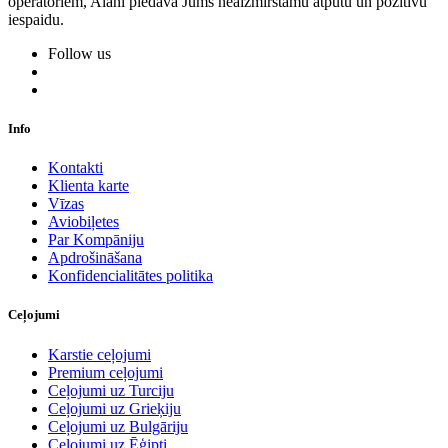
operatoriem, Alani piedāvā Jums neaizmirstamu atpūtu un pozitīvu
iespaidu.
Follow us
Info
Kontakti
Klienta karte
Vīzas
Aviobiļetes
Par Kompāniju
Apdrošināšana
Konfidencialitātes politika
Ceļojumi
Karstie ceļojumi
Premium ceļojumi
Ceļojumi uz Turciju
Ceļojumi uz Grieķiju
Ceļojumi uz Bulgāriju
Ceļojumi uz Ēģipti