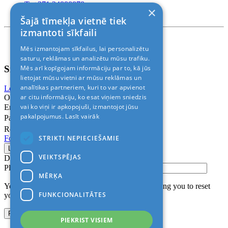
T. +371 24888878
×
Rīga, Kr.Barona 88
Šajā tīmekļa vietnē tiek
izmantoti sīkfaili
Nosacījumi un atrunas
Mēs izmantojam sīkfailus, lai personalizētu
© 2011-2026> «ALANI SIA»
saturu, reklāmas un analizētu mūsu trafiku.
Sign In
Mēs arī kopīgojam informāciju par to, kā jūs
lietojat mūsu vietni ar mūsu reklāmas un
analītikas partneriem, kuri to var apvienot
Login with Facebook
Login with Google
ar citu informāciju, ko esat viņiem sniedzis
Or
vai ko viņi ir apkopojuši, izmantojot jūsu
Email
pakalpojumus.
Lasīt vairāk
Password
Remember me
STRIKTI NEPIECIEŠAMIE
Forgot Password?
VEIKTSPĒJAS
Don’t have an account?
Sign up
Please confirm login email below
MĒRĶA
You will receive an email containing a link allowing you to reset
FUNKCIONALITĀTES
your password to a new preferred one.
PIEKRIST VISIEM