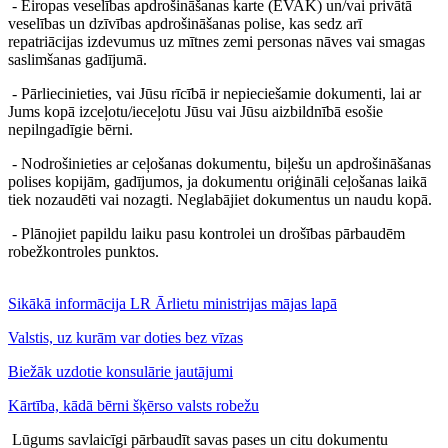
- Eiropas veselības apdrošināšanas karte (EVAK) un/vai privātā
veselības un dzīvības apdrošināšanas polise, kas sedz arī
repatriācijas izdevumus uz mītnes zemi personas nāves vai smagas
saslimšanas gadījumā.
- Pārliecinieties, vai Jūsu rīcībā ir nepieciešamie dokumenti, lai ar
Jums kopā izceļotu/ieceļotu Jūsu vai Jūsu aizbildnībā esošie
nepilngadīgie bērni.
- Nodrošinieties ar ceļošanas dokumentu, biļešu un apdrošināšanas
polises kopijām, gadījumos, ja dokumentu oriģināli ceļošanas laikā
tiek nozaudēti vai nozagti. Neglabājiet dokumentus un naudu kopā.
- Plānojiet papildu laiku pasu kontrolei un drošības pārbaudēm
robežkontroles punktos.
Sikākā informācija LR Ārlietu ministrijas mājas lapā
Valstis, uz kurām var doties bez vīzas
Biežāk uzdotie konsulārie jautājumi
Kārtība, kādā bērni šķērso valsts robežu
Lūgums savlaicīgi pārbaudīt savas pases un citu dokumentu