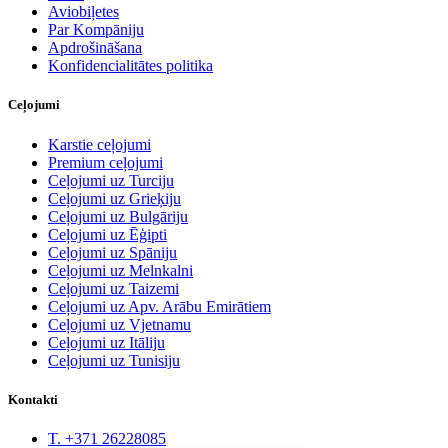
Aviobiļetes
Par Kompāniju
Apdrošināšana
Konfidencialitātes politika
Ceļojumi
Karstie ceļojumi
Premium ceļojumi
Ceļojumi uz Turciju
Ceļojumi uz Grieķiju
Ceļojumi uz Bulgāriju
Ceļojumi uz Ēģipti
Ceļojumi uz Spāniju
Ceļojumi uz Melnkalni
Ceļojumi uz Taizemi
Ceļojumi uz Apv. Arābu Emirātiem
Ceļojumi uz Vjetnamu
Ceļojumi uz Itāliju
Ceļojumi uz Tunisiju
Kontakti
T. +371 26228085