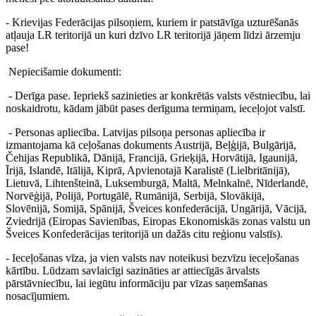
- Krievijas Federācijas pilsoņiem, kuriem ir patstāvīga uzturēšanās
atļauja LR teritorijā un kuri dzīvo LR teritorijā jāņem līdzi ārzemju
pase!
Nepiecišamie dokumenti:
- Derīga pase. Iepriekš sazinieties ar konkrētās valsts vēstniecību, lai
noskaidrotu, kādam jābūt pases derīguma termiņam, ieceļojot valstī.
- Personas apliecība. Latvijas pilsoņa personas apliecība ir
izmantojama kā ceļošanas dokuments Austrijā, Beļģijā, Bulgārijā,
Čehijas Republikā, Dānijā, Francijā, Grieķijā, Horvātijā, Igaunijā,
Īrijā, Islandē, Itālijā, Kiprā, Apvienotajā Karalistē (Lielbritānijā),
Lietuvā, Lihtenšteinā, Luksemburgā, Maltā, Melnkalnē, Nīderlandē,
Norvēģijā, Polijā, Portugālē, Rumānijā, Serbijā, Slovākijā,
Slovēnijā, Somijā, Spānijā, Šveices konfederācijā, Ungārijā, Vācijā,
Zviedrijā (Eiropas Savienības, Eiropas Ekonomiskās zonas valstu un
Šveices Konfederācijas teritorijā un dažās citu reģionu valstīs).
- Ieceļošanas vīza, ja vien valsts nav noteikusi bezvīzu ieceļošanas
kārtību. Lūdzam savlaicīgi sazināties ar attiecīgās ārvalsts
pārstāvniecību, lai iegūtu informāciju par vīzas saņemšanas
nosacījumiem.