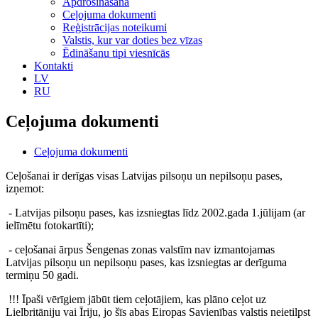
Apdrošināšana
Ceļojuma dokumenti
Reģistrācijas noteikumi
Valstis, kur var doties bez vīzas
Ēdināšanu tipi viesnīcās
Kontakti
LV
RU
Ceļojuma dokumenti
Ceļojuma dokumenti
Ceļošanai ir derīgas visas Latvijas pilsoņu un nepilsoņu pases,
izņemot:
- Latvijas pilsoņu pases, kas izsniegtas līdz 2002.gada 1.jūlijam (ar
ielīmētu fotokartīti);
- ceļošanai ārpus Šengenas zonas valstīm nav izmantojamas
Latvijas pilsoņu un nepilsoņu pases, kas izsniegtas ar derīguma
termiņu 50 gadi.
!!!
Īpaši vērīgiem jābūt tiem ceļotājiem, kas plāno ceļot uz
Lielbritāniju vai Īriju, jo šīs abas Eiropas Savienības valstis neietilpst