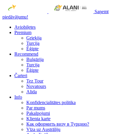
Saņemt
piedāvājumu!
Aviobiļetes
Premium
Grieķija
Turcija
Ēģipte
Recommend
Bulgārija
Turcija
Ēģipte
Čarteri
Tez Tour
Novatours
Alida
Info
Konfidencialitātes politika
Par mums
Рakalpojumi
Klienta karte
Как оформить визу в Турцию?
Vīza uz Austrāliju