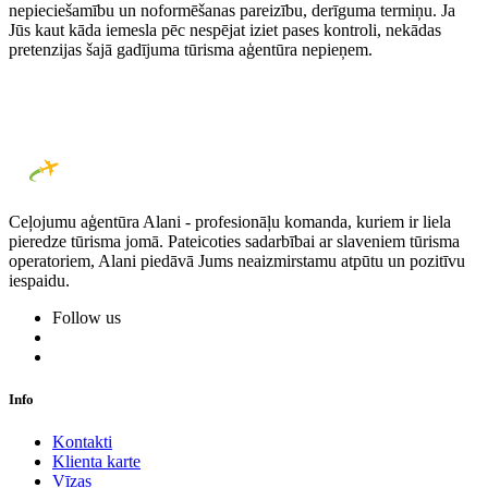
nepieciešamību un noformēšanas pareizību, derīguma termiņu. Ja
Jūs kaut kāda iemesla pēc nespējat iziet pases kontroli, nekādas
pretenzijas šajā gadījuma tūrisma aģentūra nepieņem.
Ceļojumu aģentūra Alani - profesionāļu komanda, kuriem ir liela
pieredze tūrisma jomā. Pateicoties sadarbībai ar slaveniem tūrisma
operatoriem, Alani piedāvā Jums neaizmirstamu atpūtu un pozitīvu
iespaidu.
Follow us
Info
Kontakti
Klienta karte
Vīzas