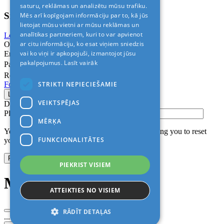
saturu, reklāmas un analizētu mūsu trafiku.
Sign In
Mēs arī kopīgojam informāciju par to, kā jūs
lietojat mūsu vietni ar mūsu reklāmas un
analītikas partneriem, kuri to var apvienot
Login with Facebook
Login with Google
ar citu informāciju, ko esat viņiem sniedzis
Or
vai ko viņi ir apkopojuši, izmantojot jūsu
Email
pakalpojumus.
Lasīt vairāk
Password
Remember me
STRIKTI NEPIECIEŠAMIE
Forgot Password?
VEIKTSPĒJAS
Don’t have an account?
Sign up
Please confirm login email below
MĒRĶA
You will receive an email containing a link allowing you to reset
FUNKCIONALITĀTES
your password to a new preferred one.
PIEKRIST VISIEM
Modal title
ATTEIKTIES NO VISIEM
RĀDĪT DETAĻAS
...