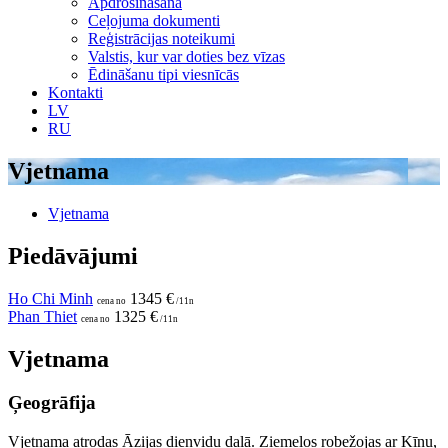
Apdrošināšana
Ceļojuma dokumenti
Reģistrācijas noteikumi
Valstis, kur var doties bez vīzas
Ēdināšanu tipi viesnīcās
Kontakti
LV
RU
Vjetnama
Vjetnama
Piedāvājumi
Ho Chi Minh
1345 €
cena no
/11n
Phan Thiet
1325 €
cena no
/11n
Vjetnama
Ģeogrāfija
Vjetnama atrodas Āzijas dienvidu daļā. Ziemeļos robežojas ar Ķīnu,