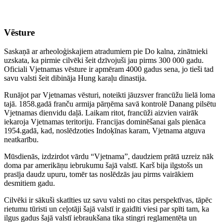
Vēsture
Saskaņā ar arheoloģiskajiem atradumiem pie Do kalna, zinātnieki
uzskata, ka pirmie cilvēki šeit dzīvojuši jau pirms 300 000 gadu.
Oficiali Vjetnamas vēsture ir apmēram 4000 gadus sena, jo tieši tad
savu valsti šeit dibināja Hung karaļu dinastija.
Runājot par Vjetnamas vēsturi, noteikti jāuzsver francūžu lielā loma
tajā. 1858.gadā franču armija pārņēma savā kontrolē Danang pilsētu
Vjetnamas dienvidu daļā. Laikam ritot, francūži aizvien vairāk
iekaroja Vjetnamas teritoriju. Francijas dominēšanai gals pienāca
1954.gadā, kad, noslēdzoties Indoķīnas karam, Vjetnama atguva
neatkarību.
Mūsdienās, izdzirdot vārdu “Vjetnama”, daudziem prātā uzreiz nāk
doma par amerikāņu iebrukumu šajā valstī. Karš bija ilgstošs un
prasīja daudz upuru, tomēr tas noslēdzās jau pirms vairākiem
desmitiem gadu.
Cilvēki ir sākuši skatīties uz savu valsti no citas perspektīvas, tāpēc
rietumu tūristi un ceļotāji šajā valstī ir gaidīti viesi par spīti tam, ka
ilgus gadus šajā valstī iebraukšana tika stingri reglamentēta un