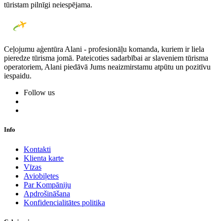
tūristam pilnīgi neiespējama.
Ceļojumu aģentūra Alani - profesionāļu komanda, kuriem ir liela
pieredze tūrisma jomā. Pateicoties sadarbībai ar slaveniem tūrisma
operatoriem, Alani piedāvā Jums neaizmirstamu atpūtu un pozitīvu
iespaidu.
Follow us
Info
Kontakti
Klienta karte
Vīzas
Aviobiļetes
Par Kompāniju
Apdrošināšana
Konfidencialitātes politika