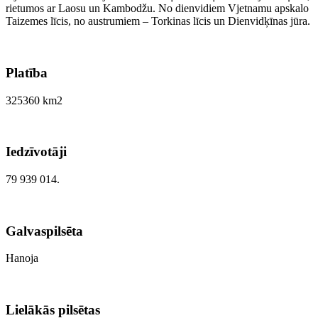
rietumos ar Laosu un Kambodžu. No dienvidiem Vjetnamu apskalo
Taizemes līcis, no austrumiem – Torkinas līcis un Dienvidķīnas jūra.
Platība
325360 km2
Iedzīvotāji
79 939 014.
Galvaspilsēta
Hanoja
Lielākās pilsētas