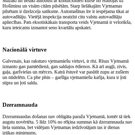
Mazāki un lielāki autobusi ar kondicionieri kursē no Hanojas uz
Hošiminu un visām citām pilsētām. Starp lielākajām Vjetnamas
pilsētam ir dzelzceļa satiksme. Automašīnas īre ir iespējama tikai ar
autovadītāju. Vietējā inspekcija neatzīst citu valstu autovadītāju
apliecības. Pats eksotiskākais transporta veids Vjetnamā ir velorikša,
kuru ieteicams izmantot seno kvartālu apskatei.
Nacionālā virtuve
Galvenais, kas raksturo vjetnamiešu virtuvi, ir rīsi. Rīsus Vjetnamā
izmanto gan pamtēdienā, gan saldajos ēdienos. Kā arī augļi, zivis,
gaļa, garšvielas un mērces. Katrā ēstuvē var pasūtīt zupu ar zušiem
un nūdelēm. Ca phe phin – garšīga vjetnamiešu kafija, kura ir ļoti
stipra un ļoti salda.
Dzeramnauda
Dzeramnaudas došanas nav obligāta paraža Vjetnamā, tomēr tā tiek
augstu novērtēta. 5 līdz 10% no rēķina summas kā dzeramnauda nav
liela summa, bet vidējam Vjetnamas iedzīvotājam tas ir dienas
iztikas minimums.