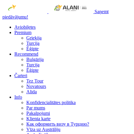
Saņemt
piedāvājumu!
Aviobiļetes
Premium
Grieķija
Turcija
Ēģipte
Recommend
Bulgārija
Turcija
Ēģipte
Čarteri
Tez Tour
Novatours
Alida
Info
Konfidencialitātes politika
Par mums
Рakalpojumi
Klienta karte
Как оформить визу в Турцию?
Vīza uz Austrāliju