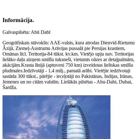
Informācija.
Galvaspilsēta: Abū Dabī
Ģeogrāfiskais stāvoklis: AAE-valsts, kura atrodas Dienvid-Rietumu
Āzijā, Ziemeļ-Austrumu Arāvijas pussalā pie Persijas krastiem,
Omānas līcī. Teritorija-84 tūkst. kv.km. Vietējo upju nav. Teritorijas
lielāko daļu aizņem smilšu tuksneši, vietumis oāzes ar detaļpalmām,
akācijām.Krasta līnijā (aptuveni 750 km) izveidotas lieliskas smilšu
pludmales.Iedzīvotāji - 1,4 milj., pamatā arābi. Vietējie iedzīvotaji
sastāda 300 tūkst., pārējie - ieceļotāji no Pakistānas, Indijas, Irānas,
Jemenes un no citām valstīm. Lielākās pilsētas - Abu-Dabi, Dubai,
Šardža.