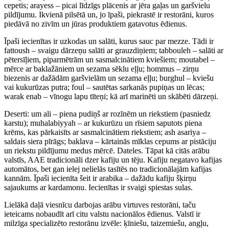
cepetis; arayess – picai līdzīgs plācenis ar jēra gaļas un garšvielu
pildījumu. Ikvienā pilsētā un, jo īpaši, piekrastē ir restorāni, kuros
piedāvā no zivīm un jūras produktiem gatavotus ēdienus.
Īpaši iecienītas ir uzkodas un salāti, kurus sauc par mezze. Tādi ir
fattoush – svaigu dārzeņu salāti ar grauzdiņiem; tabbouleh – salāti ar
pētersīļiem, piparmētrām un sasmalcinātiem kviešiem; moutabel –
mērce ar baklažāniem un sezama sēklu eļļu; hommus – zirņu
biezenis ar dažādām garšvielām un sezama eļļu; burghul – kviešu
vai kukurūzas putra; foul – sautētas sarkanās pupiņas un lēcas;
warak enab – vīnogu lapu tīteņi; kā arī marinēti un skābēti dārzeņi.
Deserti: um ali – piena pudiņš ar rozīnēm un riekstiem (pasniedz
karstu); muhalabiyyah – ar kukurūzu un rīsiem saputots piena
krēms, kas pārkaisīts ar sasmalcinātiem riekstiem; ash asariya –
saldais siera pīrāgs; baklava – kārtainās mīklas cepums ar pistāciju
un riekstu pildījumu medus mērcē. Dateles. Tāpat kā citās arābu
valstīs, AAE tradicionāli dzer kafiju un tēju. Kafiju negatavo kafijas
automātos, bet gan ielej nelielās tasītēs no tradicionālajām kafijas
kannām. Īpaši iecienīta šeit ir arabika – dažādu kafiju šķirņu
sajaukums ar kardamonu. Iecienītas ir svaigi spiestas sulas.
Lielākā daļā viesnīcu darbojas arābu virtuves restorāni, taču
ieteicams nobaudīt arī citu valstu nacionālos ēdienus. Valstī ir
milzīga specializēto restorānu izvēle: ķīniešu, taizemiešu, angļu,