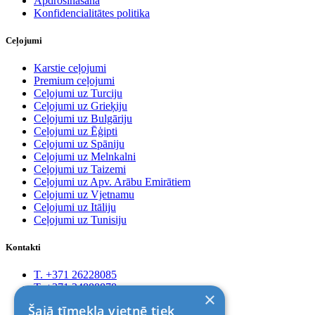
Apdrošināšana
Konfidencialitātes politika
Ceļojumi
Karstie ceļojumi
Premium ceļojumi
Ceļojumi uz Turciju
Ceļojumi uz Grieķiju
Ceļojumi uz Bulgāriju
Ceļojumi uz Ēģipti
Ceļojumi uz Spāniju
Ceļojumi uz Melnkalni
Ceļojumi uz Taizemi
Ceļojumi uz Apv. Arābu Emirātiem
Ceļojumi uz Vjetnamu
Ceļojumi uz Itāliju
Ceļojumi uz Tunisiju
Kontakti
T. +371 26228085
T. +371 24888878
×
Rīga, Kr.Barona 88
Šajā tīmekļa vietnē tiek