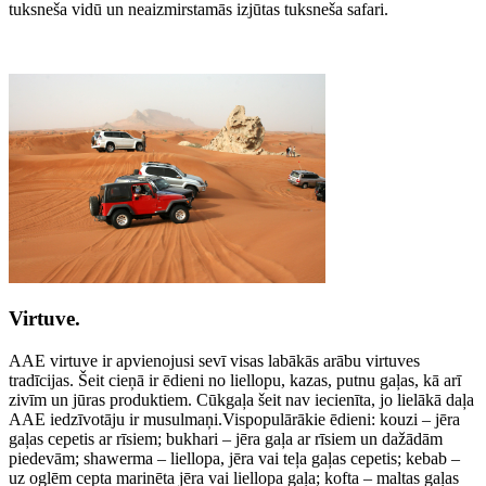
tuksneša vidū un neaizmirstamās izjūtas tuksneša safari.
Virtuve.
AAE virtuve ir apvienojusi sevī visas labākās arābu virtuves
tradīcijas. Šeit cieņā ir ēdieni no liellopu, kazas, putnu gaļas, kā arī
zivīm un jūras produktiem. Cūkgaļa šeit nav iecienīta, jo lielākā daļa
AAE iedzīvotāju ir musulmaņi.Vispopulārākie ēdieni: kouzi – jēra
gaļas cepetis ar rīsiem; bukhari – jēra gaļa ar rīsiem un dažādām
piedevām; shawerma – liellopa, jēra vai teļa gaļas cepetis; kebab –
uz oglēm cepta marinēta jēra vai liellopa gaļa; kofta – maltas gaļas