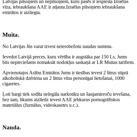
Latvijas pilsoņiem un nepilsoņiem, kuru pasēs ir iespiesta Izraēlas
vīza, iebraukšana AAE ir atļauta.Izraēlas pilsoņiem iebraukšana
emirātos ir aizliegta.
Muita.
No Latvijas Jūs varat izvest neierobežotu naudas summu.
Ievedot Latvijā preces, kuru vērtība ir augstāka par 150 Ls, Jums
būs nepieciešams nomaksāt nodokļus saskaņā ar LR Muitas tarifiem.
Apvienotajos Arābu Emirātos Jums ir tiesības ievest 2 litrus stiprā
alkoholiskā dzēriena un 2 litrus vīna personīgai lietošanai, 1000
cigaretes.
Ļoti bargi tiek sodīta nelegāla narkotiku un šaujamieroču ievešana,
bez tam, likums aizliedz ievest AAE jebkurus pornogrāfiskos
materiālus (žurnālus, videokasetes u.c.).
Nauda.