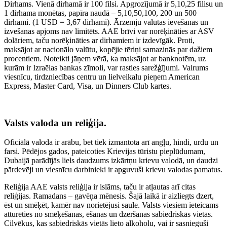
Dirhams. Vienā dirhamā ir 100 filsi. Apgrozījumā ir 5,10,25 filisu un
1 dirhama monētas, papīra naudā – 5,10,50,100, 200 un 500
dirhami. (1 USD = 3,67 dirhami). Ārzemju valūtas ievešanas un
izvešanas apjoms nav limitēts. AAE brīvi var norēķināties ar ASV
dolāriem, taču norēķināties ar dirhamiem ir izdevīgāk. Proti,
maksājot ar nacionālo valūtu, kopējie tēriņi samazinās par dažiem
procentiem. Noteikti jāņem vērā, ka maksājot ar banknotēm, uz
kurām ir Izraēlas bankas zīmoli, var rasties sarežģījumi. Vairums
viesnīcu, tirdzniecības centru un lielveikalu pieņem American
Express, Master Card, Visa, un Dinners Club kartes.
Valsts valoda un reliģija.
Oficiālā valoda ir arābu, bet tiek izmantota arī angļu, hindi, urdu un
farsi. Pēdējos gados, pateicoties Krievijas tūristu pieplūdumam,
Dubaijā parādījās liels daudzums izkārtņu krievu valodā, un daudzi
pārdevēji un viesnīcu darbinieki ir apguvuši krievu valodas pamatus.
Reliģija AAE valsts reliģija ir islāms, taču ir atļautas arī citas
reliģijas. Ramadans – gavēņa mēnesis. Šajā laikā ir aizliegts dzert,
ēst un smēķēt, kamēr nav norietējusi saule. Valsts viesiem ieteicams
atturēties no smēķēšanas, ēšanas un dzeršanas sabiedriskās vietās.
Cilvēkus, kas sabiedriskās vietās lieto alkoholu, vai ir sasnieguši