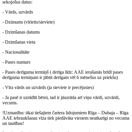
sekojošus datus:
- Vārds, uzvārds
- Dzimums (vīrietis/sieviete)
- Dzimšanas datums
- Dzimšanas vieta
- Nacionalitāte
- Pases numurs
- Pases derīguma termiņš ( derīga līdz: AAE ierašanās brīdī pases
derīguma termiņam ir jābūt derīgam vēl 6 mēnešus uz priekšu)
- Vīra vārds un uzvārds (ja sieviete ir precējusies)
- Ja pasē ir uzrādīti bērni, tad ir jāuzrāda arī viņu vārdi, uzvārdi,
vecums.
!Uzmanību: tikai tiešajiem čartera lidojumiem Rīga – Dubaja – Rīga
AAE iebraukšanas vīza tiek piedāvāta viesiem neatkarīgi no vecuma
un tautības!