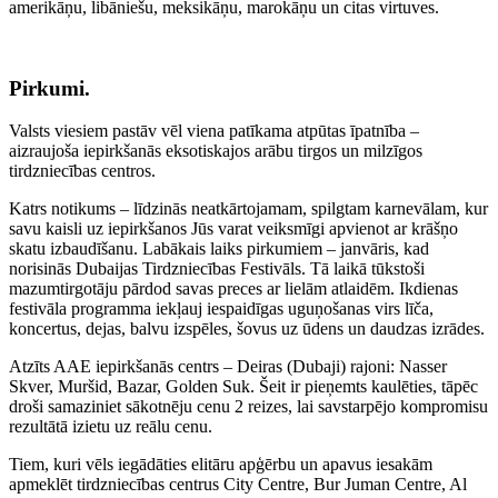
amerikāņu, libāniešu, meksikāņu, marokāņu un citas virtuves.
Pirkumi.
Valsts viesiem pastāv vēl viena patīkama atpūtas īpatnība –
aizraujoša iepirkšanās eksotiskajos arābu tirgos un milzīgos
tirdzniecības centros.
Katrs notikums – līdzinās neatkārtojamam, spilgtam karnevālam, kur
savu kaisli uz iepirkšanos Jūs varat veiksmīgi apvienot ar krāšņo
skatu izbaudīšanu. Labākais laiks pirkumiem – janvāris, kad
norisinās Dubaijas Tirdzniecības Festivāls. Tā laikā tūkstoši
mazumtirgotāju pārdod savas preces ar lielām atlaidēm. Ikdienas
festivāla programma iekļauj iespaidīgas uguņošanas virs līča,
koncertus, dejas, balvu izspēles, šovus uz ūdens un daudzas izrādes.
Atzīts AAE iepirkšanās centrs – Deiras (Dubaji) rajoni: Nasser
Skver, Muršid, Bazar, Golden Suk. Šeit ir pieņemts kaulēties, tāpēc
droši samaziniet sākotnēju cenu 2 reizes, lai savstarpējo kompromisu
rezultātā izietu uz reālu cenu.
Tiem, kuri vēls iegādāties elitāru apģērbu un apavus iesakām
apmeklēt tirdzniecības centrus City Centre, Bur Juman Centre, Al