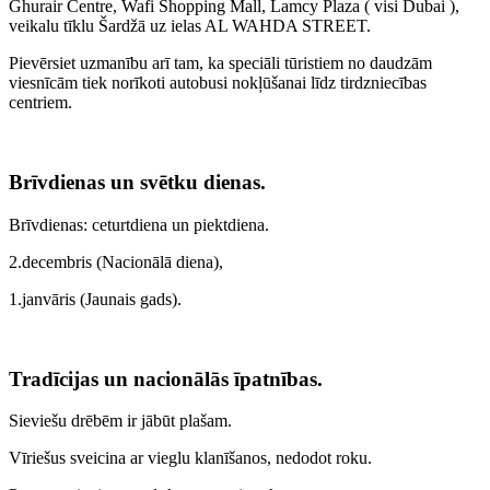
Ghurair Centre, Wafi Shopping Mall, Lamcy Plaza ( visi Dubai ),
veikalu tīklu Šardžā uz ielas AL WAHDA STREET.
Pievērsiet uzmanību arī tam, ka speciāli tūristiem no daudzām
viesnīcām tiek norīkoti autobusi nokļūšanai līdz tirdzniecības
centriem.
Brīvdienas un svētku dienas.
Brīvdienas: ceturtdiena un piektdiena.
2.decembris (Nacionālā diena),
1.janvāris (Jaunais gads).
Tradīcijas un nacionālās īpatnības.
Sieviešu drēbēm ir jābūt plašam.
Vīriešus sveicina ar vieglu klanīšanos, nedodot roku.