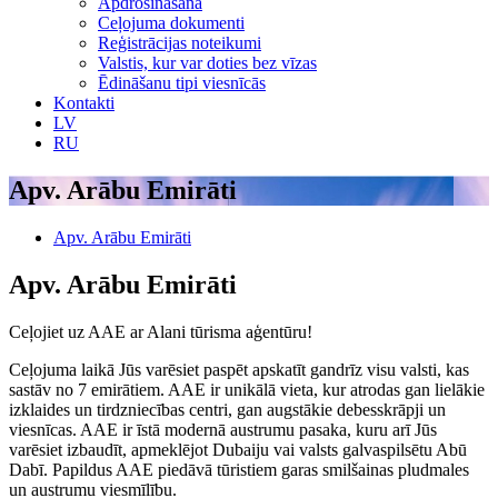
Apdrošināšana
Ceļojuma dokumenti
Reģistrācijas noteikumi
Valstis, kur var doties bez vīzas
Ēdināšanu tipi viesnīcās
Kontakti
LV
RU
Apv. Arābu Emirāti
Apv. Arābu Emirāti
Apv. Arābu Emirāti
Ceļojiet uz AAE ar Alani tūrisma aģentūru!
Ceļojuma laikā Jūs varēsiet paspēt apskatīt gandrīz visu valsti, kas
sastāv no 7 emirātiem. AAE ir unikālā vieta, kur atrodas gan lielākie
izklaides un tirdzniecības centri, gan augstākie debesskrāpji un
viesnīcas. AAE ir īstā modernā austrumu pasaka, kuru arī Jūs
varēsiet izbaudīt, apmeklējot Dubaiju vai valsts galvaspilsētu Abū
Dabī. Papildus AAE piedāvā tūristiem garas smilšainas pludmales
un austrumu viesmīlību.