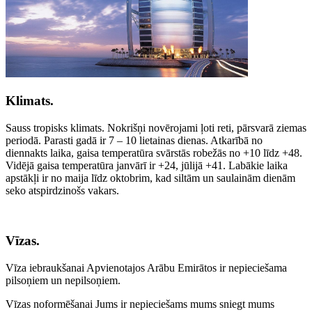
Klimats.
Sauss tropisks klimats. Nokrišņi novērojami ļoti reti, pārsvarā ziemas
periodā. Parasti gadā ir 7 – 10 lietainas dienas. Atkarībā no
diennakts laika, gaisa temperatūra svārstās robežās no +10 līdz +48.
Vidējā gaisa temperatūra janvārī ir +24, jūlijā +41. Labākie laika
apstākļi ir no maija līdz oktobrim, kad siltām un saulainām dienām
seko atspirdzinošs vakars.
Vīzas.
Vīza iebraukšanai Apvienotajos Arābu Emirātos ir nepieciešama
pilsoņiem un nepilsoņiem.
Vīzas noformēšanai Jums ir nepieciešams mums sniegt mums