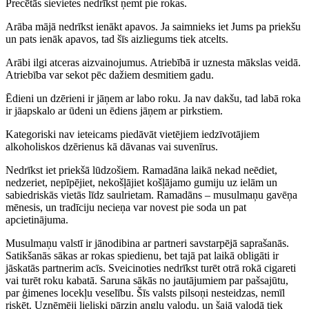
Precētās sievietes nedrīkst ņemt pie rokas.
Arāba mājā nedrīkst ienākt apavos. Ja saimnieks iet Jums pa priekšu
un pats ienāk apavos, tad šīs aizliegums tiek atcelts.
Arābi ilgi atceras aizvainojumus. Atriebībā ir uznesta mākslas veidā.
Atriebība var sekot pēc dažiem desmitiem gadu.
Ēdieni un dzērieni ir jāņem ar labo roku. Ja nav dakšu, tad labā roka
ir jāapskalo ar ūdeni un ēdiens jāņem ar pirkstiem.
Kategoriski nav ieteicams piedāvāt vietējiem iedzīvotājiem
alkoholiskos dzērienus kā dāvanas vai suvenīrus.
Nedrīkst iet priekšā lūdzošiem. Ramadāna laikā nekad neēdiet,
nedzeriet, nepīpējiet, nekošļājiet košļājamo gumiju uz ielām un
sabiedriskās vietās līdz saulrietam. Ramadāns – musulmaņu gavēņa
mēnesis, un tradīciju necieņa var novest pie soda un pat
apcietinājuma.
Musulmaņu valstī ir jānodibina ar partneri savstarpējā saprašanās.
Satikšanās sākas ar rokas spiedienu, bet tajā pat laikā obligāti ir
jāskatās partnerim acīs. Sveicinoties nedrīkst turēt otrā rokā cigareti
vai turēt roku kabatā. Saruna sākās no jautājumiem par pašsajūtu,
par ģimenes locekļu veselību. Šīs valsts pilsoņi nesteidzas, nemīl
riskēt. Uzņēmēji lieliski pārzin angļu valodu, un šajā valodā tiek