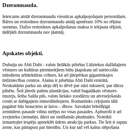
Dzeramnauda.
Ieteicams atstāt dzeramnaudu viesnīcas apkalpojošajam personālam.
Bāros un restorānos dzeramnaudu atstāj apmēram 10% no rēķina
summas. Dažos restorānos apkalpošanas maksa ir iekļauta rēķinā,
tādējādi dzeramnauda nav jāatstāj.
Apskates objekti.
Dubaija un Abū Dabi - valsts lielākās pilsētas Līdztekus dažādajiem
vēstures un kultūras pieminekļiem būtu jāapskata arī satriecošās
mūsdienu arhitektūras celtnes, kā arī jāiepērkas gigantiskajos
tirdzniecības centros. Alaina ir pilsētiņa Abū Dabī emirātā,
Neskaitāmo parku un aleju dēļ to dēvē par oāzi tuksnesī, par dārza
pilsētu. Šeit jāredz palmu plantācijas, valstī bagatākais vēstures
muzejs, šeiha Saīda pils, valsts lielako zoodārzu un atveseļošanās
centri ar dabīgajiem minerālūdeņiem. Romantisks ceļojums tālā
pagātnē būs brauciens ar laivu – dhow. Savukārt brīnišķīgā
zemūdens pasaule vilina nirējus no visas pasaules. Apburoši ir arī
zvejnieku ciematiņi, dārzi un smilšainās pludmales. Noteikti
izmantojiet iespēju apmeklēt ūdens atrakciju parkus. Tie šeit ir sapņu
zeme, kas pārtapusi par īstenību. Un kur tad vēl kalnu slēpošana