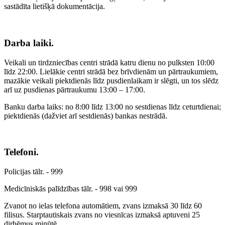
sastādīta lietišķā dokumentācija.
Darba laiki.
Veikali un tirdzniecības centri strādā katru dienu no pulksten 10:00
līdz 22:00. Lielākie centri strādā bez brīvdienām un pārtraukumiem,
mazākie veikali piektdienās līdz pusdienlaikam ir slēgti, un tos slēdz
arī uz pusdienas pārtraukumu 13:00 – 17:00.
Banku darba laiks: no 8:00 līdz 13:00 no sestdienas līdz ceturtdienai;
piektdienās (dažviet arī sestdienās) bankas nestrādā.
Telefoni.
Policijas tālr. - 999
Medicīniskās palīdzības tālr. - 998 vai 999
Zvanot no ielas telefona automātiem, zvans izmaksā 30 līdz 60
filisus. Starptautiskais zvans no viesnīcas izmaksā aptuveni 25
dirhēmus minūtē.