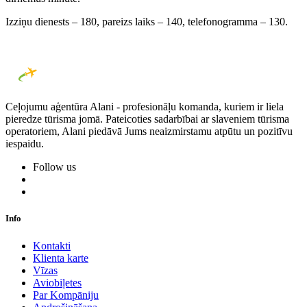
Izziņu dienests – 180, pareizs laiks – 140, telefonogramma – 130.
Ceļojumu aģentūra Alani - profesionāļu komanda, kuriem ir liela
pieredze tūrisma jomā. Pateicoties sadarbībai ar slaveniem tūrisma
operatoriem, Alani piedāvā Jums neaizmirstamu atpūtu un pozitīvu
iespaidu.
Follow us
Info
Kontakti
Klienta karte
Vīzas
Aviobiļetes
Par Kompāniju