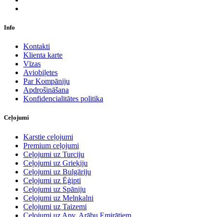
Info
Kontakti
Klienta karte
Vīzas
Aviobiļetes
Par Kompāniju
Apdrošināšana
Konfidencialitātes politika
Ceļojumi
Karstie ceļojumi
Premium ceļojumi
Ceļojumi uz Turciju
Ceļojumi uz Grieķiju
Ceļojumi uz Bulgāriju
Ceļojumi uz Ēģipti
Ceļojumi uz Spāniju
Ceļojumi uz Melnkalni
Ceļojumi uz Taizemi
Ceļojumi uz Apv. Arābu Emirātiem