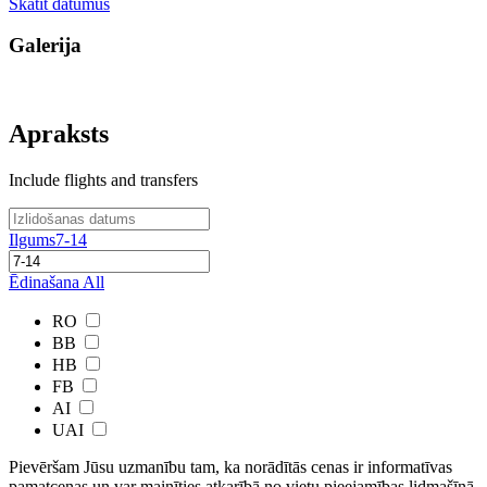
Skatīt datumus
Galerija
Apraksts
Include flights and transfers
Ilgums
7-14
Ēdinašana
All
RO
BB
HB
FB
AI
UAI
Pievēršam Jūsu uzmanību tam, ka norādītās cenas ir ​informatīvas ​
pamatcenas un var mainīties atkarībā ​no ​vietu pieejamības lidmašīnā