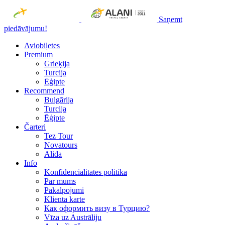
Saņemt
piedāvājumu!
Aviobiļetes
Premium
Grieķija
Turcija
Ēģipte
Recommend
Bulgārija
Turcija
Ēģipte
Čarteri
Tez Tour
Novatours
Alida
Info
Konfidencialitātes politika
Par mums
Рakalpojumi
Klienta karte
Как оформить визу в Турцию?
Vīza uz Austrāliju