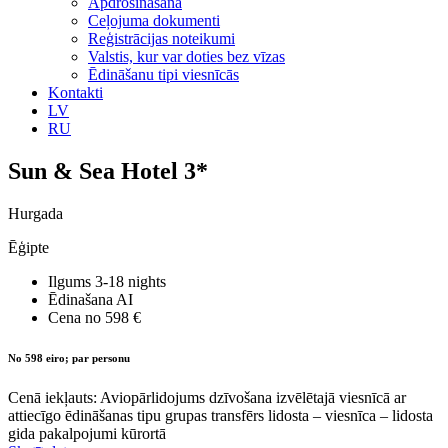
Apdrošināšana
Ceļojuma dokumenti
Reģistrācijas noteikumi
Valstis, kur var doties bez vīzas
Ēdināšanu tipi viesnīcās
Kontakti
LV
RU
Sun & Sea Hotel 3*
Hurgada
Ēģipte
Ilgums
3-18 nights
Ēdinašana
AI
Cena no
598 €
No 598 eiro; par personu
Cenā iekļauts: Aviopārlidojums dzīvošana izvēlētajā viesnīcā ar
attiecīgo ēdināšanas tipu grupas transfērs lidosta – viesnīca – lidosta
gida pakalpojumi kūrortā