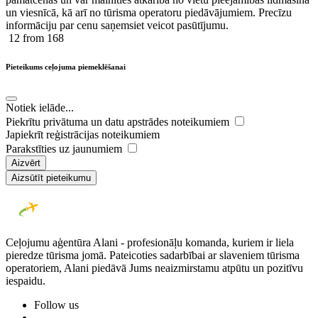
un viesnīcā, kā arī no tūrisma operatoru piedāvājumiem. Precīzu
informāciju par cenu saņemsiet veicot pasūtījumu.
12
from 168
Pieteikums ceļojuma piemeklēšanai
Notiek ielāde...
Piekrītu privātuma un datu apstrādes noteikumiem
Japiekrīt reģistrācijas noteikumiem
Parakstīties uz jaunumiem
Aizvērt
Aizsūtīt pieteikumu
Ceļojumu aģentūra Alani - profesionāļu komanda, kuriem ir liela
pieredze tūrisma jomā. Pateicoties sadarbībai ar slaveniem tūrisma
operatoriem, Alani piedāvā Jums neaizmirstamu atpūtu un pozitīvu
iespaidu.
Follow us