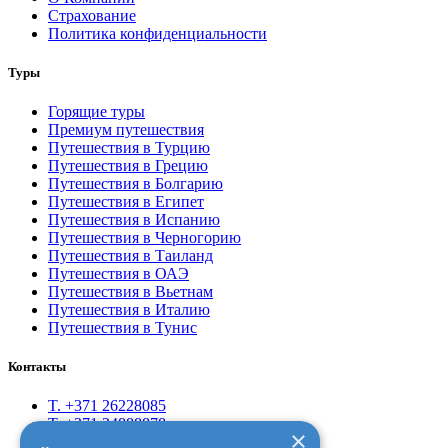
Страхование
Политика конфиденциальности
Туры
Горящие туры
Премиум путешествия
Путешествия в Турцию
Путешествия в Грецию
Путешествия в Болгарию
Путешествия в Египет
Путешествия в Испанию
Путешествия в Черногорию
Путешествия в Таиланд
Путешествия в ОАЭ
Путешествия в Вьетнам
Путешествия в Италию
Путешествия в Тунис
Контакты
T. +371 26228085
T. +371 24888878
×
Rīga, Kr.Barona 88